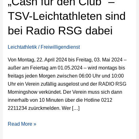
„Cash für den Club“ –
Club“
TSV-Leichtathleten sind
–
TSV-
bei Radio RSG dabei
Leichtathleten
sind
bei
Leichtathletik
/
Freiwilligendienst
Radio
Von Montag, 22. April 2024 bis Freitag, 03. Mai 2024 –
RSG
außer am Feiertag am 01.05.2024 – wird montags bis
dabei
freitags jeden Morgen zwischen 06:00 Uhr und 10:00
Uhr ein Verein zufällig ausgelost und der RADIO RSG
Morningshow verkündet. Der Verein muss sich dann
innerhalb von 10 Minuten über die Hotline 0212
2211234 zuürckmelden. Wer […]
Read More »