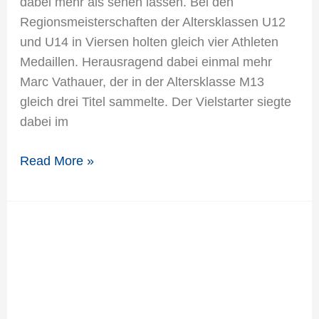
dabei mehr als sehen lassen. Bei den
Regionsmeisterschaften der Altersklassen U12
und U14 in Viersen holten gleich vier Athleten
Medaillen. Herausragend dabei einmal mehr
Marc Vathauer, der in der Altersklasse M13
gleich drei Titel sammelte. Der Vielstarter siegte
dabei im
Read More »
TSV-
Leichtathleten
starten
sehr
erfolgreich