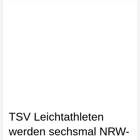
TSV
Leichtathleten
werden
sechsmal
NRW-
Mehrkampfmeister
TSV Leichtathleten
werden sechsmal NRW-