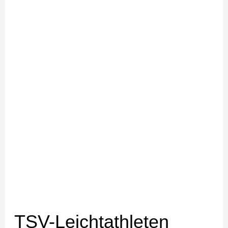
in
die
Sommersaison
TSV-Leichtathleten