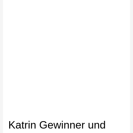
sind
Europameisterinnen
Katrin Gewinner und