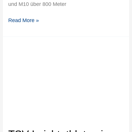
und M10 über 800 Meter
Read More »
TSV-
Leichtathleten
im
Trainingslager
auf
dem
Sportcampus
Saar