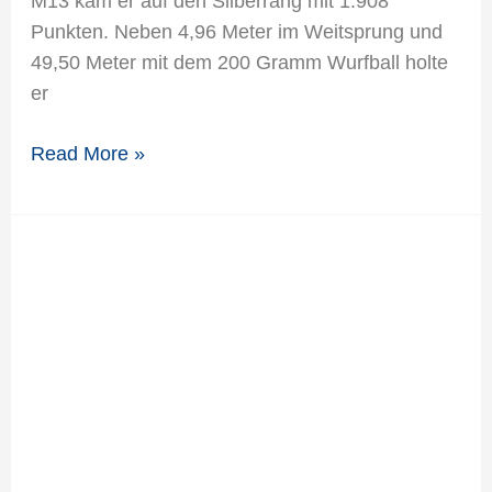
M13 kam er auf den Silberrang mit 1.908
Punkten. Neben 4,96 Meter im Weitsprung und
49,50 Meter mit dem 200 Gramm Wurfball holte
er
Read More »
Jüngster
TSV-
Leichtathletik-
Nachwuchs
erfolgreich
in
Euskirchen