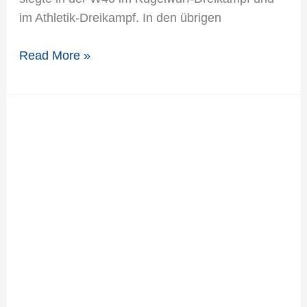
im Athletik-Dreikampf. In den übrigen
Read More »
Finja
Schäfer
und
Marc
Vathauer
stehen
gleich
viermal
auf
dem