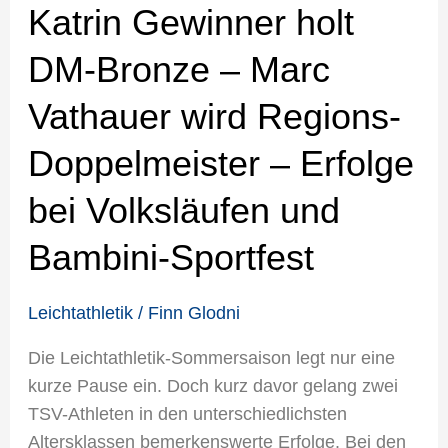
Katrin Gewinner holt
holt
DM-
DM-Bronze – Marc
Bronze
–
Vathauer wird Regions-
Marc
Vathauer
Doppelmeister – Erfolge
wird
bei Volksläufen und
Regions-
Doppelmeister
Bambini-Sportfest
–
Erfolge
Leichtathletik
/
Finn Glodni
bei
Volksläufen
Die Leichtathletik-Sommersaison legt nur eine
und
kurze Pause ein. Doch kurz davor gelang zwei
Bambini-
TSV-Athleten in den unterschiedlichsten
Sportfest
Altersklassen bemerkenswerte Erfolge. Bei den