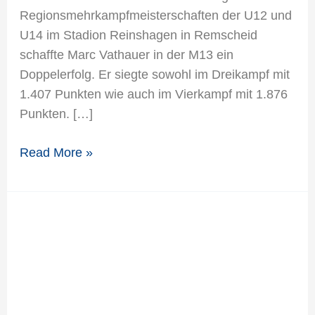
Regionsmehrkampfmeisterschaften der U12 und
U14 im Stadion Reinshagen in Remscheid
schaffte Marc Vathauer in der M13 ein
Doppelerfolg. Er siegte sowohl im Dreikampf mit
1.407 Punkten wie auch im Vierkampf mit 1.876
Punkten. […]
Read More »
Katrin
Gewinner
und
Finja
Schäfer