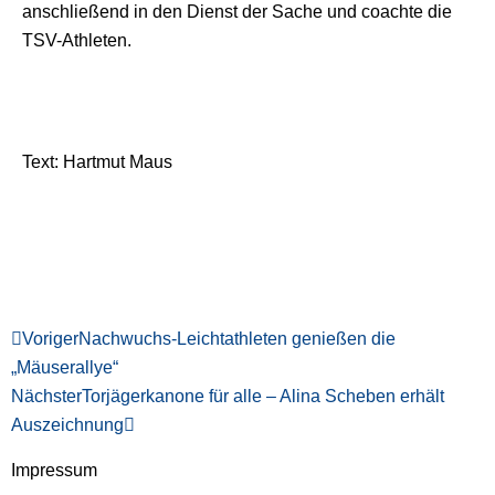
anschließend in den Dienst der Sache und coachte die
TSV-Athleten.
Text: Hartmut Maus
Zurück
Nächster
Voriger
Nachwuchs-Leichtathleten genießen die
„Mäuserallye“
Nächster
Torjägerkanone für alle – Alina Scheben erhält
Auszeichnung
Impressum