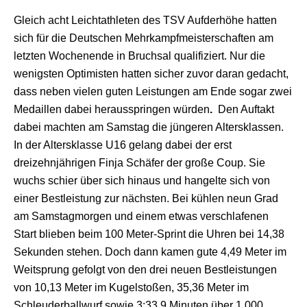
Gleich acht Leichtathleten des TSV Aufderhöhe hatten
sich für die Deutschen Mehrkampfmeisterschaften am
letzten Wochenende in Bruchsal qualifiziert. Nur die
wenigsten Optimisten hatten sicher zuvor daran gedacht,
dass neben vielen guten Leistungen am Ende sogar zwei
Medaillen dabei herausspringen würden
.
Den Auftakt
dabei machten am Samstag die jüngeren Altersklassen.
In der Altersklasse U16 gelang dabei der erst
dreizehnjährigen Finja Schäfer der große Coup. Sie
wuchs schier über sich hinaus und hangelte sich von
einer Bestleistung zur nächsten. Bei kühlen neun Grad
am Samstagmorgen und einem etwas verschlafenen
Start blieben beim 100 Meter-Sprint die Uhren bei 14,38
Sekunden stehen. Doch dann kamen gute 4,49 Meter im
Weitsprung gefolgt von den drei neuen Bestleistungen
von 10,13 Meter im Kugelstoßen, 35,36 Meter im
Schleuderballwurf
sowie 3:33,9 Minuten über
1.000