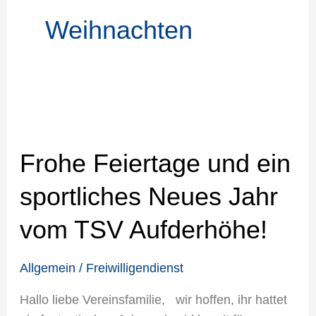
Weihnachten
Frohe
Feiertage
Frohe Feiertage und ein
und
ein
sportliches Neues Jahr
sportliches
Neues
vom TSV Aufderhöhe!
Jahr
vom
Allgemein
/
Freiwilligendienst
TSV
Aufderhöhe!
Hallo liebe Vereinsfamilie, wir hoffen, ihr hattet