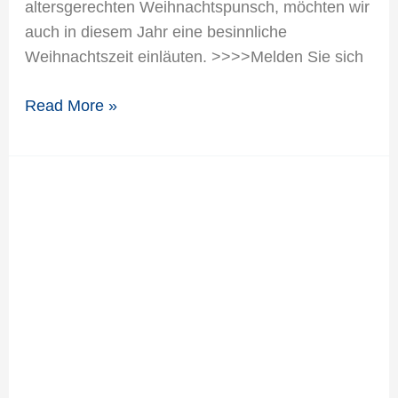
altersgerechten Weihnachtspunsch, möchten wir
auch in diesem Jahr eine besinnliche
Weihnachtszeit einläuten. >>>>Melden Sie sich
Read More »
Budo
Trainingsplan
in
den
Weihnachtsferien