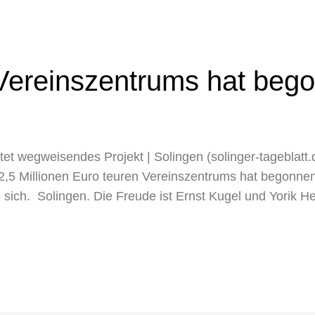
Vereinszentrums hat beg
rtet wegweisendes Projekt | Solingen (solinger-tagebl
2,5 Millionen Euro teuren Vereinszentrums hat begonnen. 
te sich. Solingen. Die Freude ist Ernst Kugel und Yorik