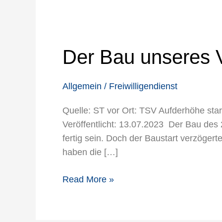
Der
Bau
unseres
Der Bau unseres 
Vereinszentrums
hat
Allgemein
/
Freiwilligendienst
begonnen!
Quelle: ST vor Ort: TSV Aufderhöhe sta
Veröffentlicht: 13.07.2023 Der Bau des 
fertig sein. Doch der Baustart verzöger
haben die […]
Read More »