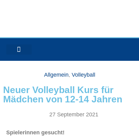
Zum
Inhalt
springen
SOCCER-ARENA NOUKAMP
VERANSTALTUNGEN & CAMPS
Allgemein
,
Volleyball
Neuer Volleyball Kurs für
Mädchen von 12-14 Jahren
27 September 2021
Spielerinnen gesucht!