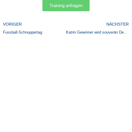
Training anfragen
Zurück
VORIGER
NÄCHSTER
Fussball-Schnuppertag
Katrin Gewinner wird souverän Deutsche Meisterin