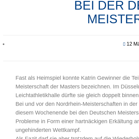
BEI DER 
MEISTE
12 Mä
Fast als Heimspiel konnte Katrin Gewinner die T
Meisterschaft der Masters bezeichnen. Im Düsseld
Leichtathletikhalle dürfte sie gleich doppelt bin
Bei und vor den Nordrhein-Meisterschaften in de
diesem Wochenende bei den Deutschen Meistersch
Probleme in Form einer hartnäckigen Erkältung a
ungehinderten Wettkampf.
Als Fazit darf sie aber trotzdem auf die Wiederh