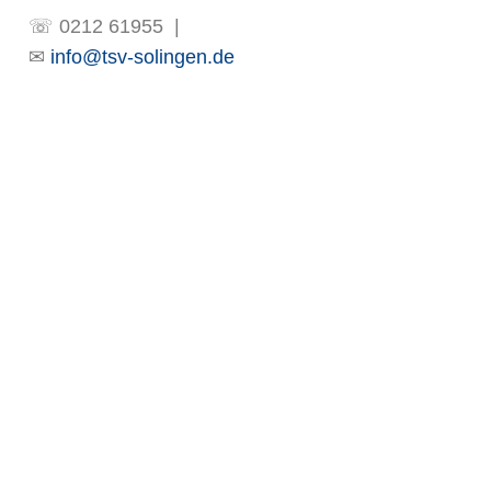
am
ok
☏ 0212 61955 |
✉
info@tsv-solingen.de