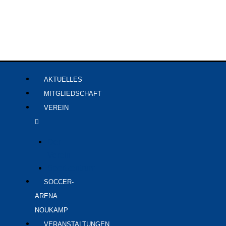
Zum
Inhalt
springen
AKTUELLES
MITGLIEDSCHAFT
VEREIN
Der
Verein
Sportzentrum
SOCCER-
ARENA
NOUKAMP
VERANSTALTUNGEN