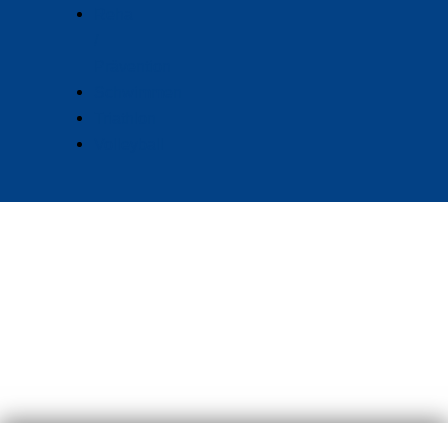
Reha
/
Prävention
Schwimmen
Triathlon
Volleyball