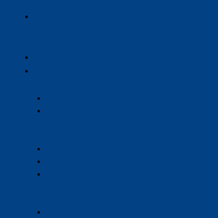
NOUKAMP
VERANSTALTUNGEN
&
CAMPS
KRAFTRAUM
SPORTANGEBOTE
Budo
Fitness
&
Gesundheitssport
Fussball
Handball
Kinderturnen
/-
tanz
Leichtathletik