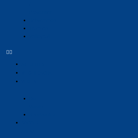
/
Prävention
Schwimmen
Triathlon
Volleyball
AKTUELLES
MITGLIEDSCHAFT
VEREIN
Der
Verein
Sportzentrum
SOCCER-
ARENA