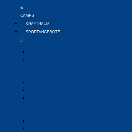
&
CAMPS
KRAFTRAUM
SPORTANGEBOTE
Budo
Fitness
&
Gesundheitssport
Fussball
Handball
Kinderturnen
/-
tanz
Leichtathletik
Reha