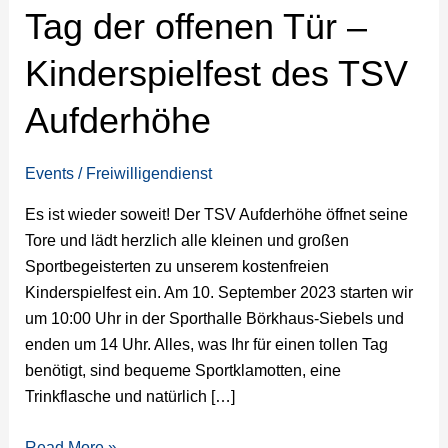
Tag der offenen Tür –
offenen
Tür
Kinderspielfest des TSV
–
Kinderspielfest
Aufderhöhe
des
TSV
Aufderhöhe
Events
/
Freiwilligendienst
Es ist wieder soweit! Der TSV Aufderhöhe öffnet seine
Tore und lädt herzlich alle kleinen und großen
Sportbegeisterten zu unserem kostenfreien
Kinderspielfest ein. Am 10. September 2023 starten wir
um 10:00 Uhr in der Sporthalle Börkhaus-Siebels und
enden um 14 Uhr. Alles, was Ihr für einen tollen Tag
benötigt, sind bequeme Sportklamotten, eine
Trinkflasche und natürlich […]
Read More »