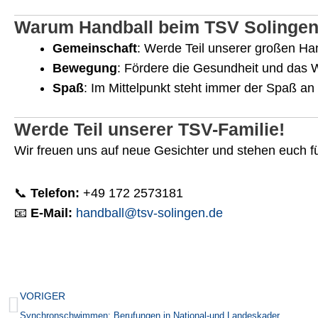
Warum Handball beim TSV Solinge
Gemeinschaft
: Werde Teil unserer großen Han
Bewegung
: Fördere die Gesundheit und das 
Spaß
: Im Mittelpunkt steht immer der Spaß an 
Werde Teil unserer TSV-Familie!
Wir freuen uns auf neue Gesichter und stehen euch fü
📞
Telefon:
+49 172 2573181
📧
E-Mail:
handball@tsv-solingen.de
Zurück
VORIGER
Synchronschwimmen: Berufungen in National-und Landeskader