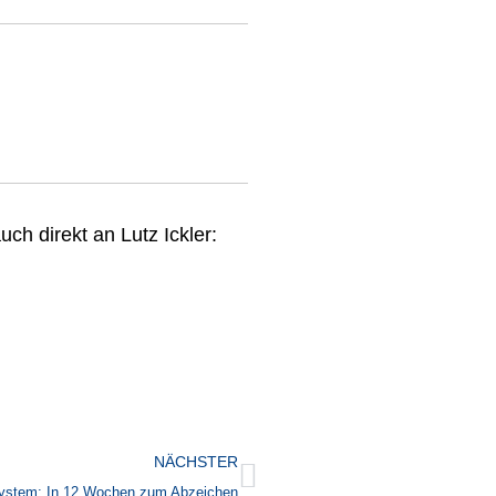
h direkt an Lutz Ickler:
Nächster
NÄCHSTER
ystem: In 12 Wochen zum Abzeichen