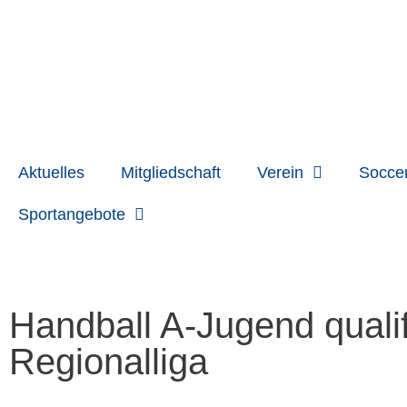
Zum
Inhalt
springen
Aktuelles
Mitgliedschaft
Verein
Socce
Sportangebote
Handball A-Jugend qualifi
Regionalliga