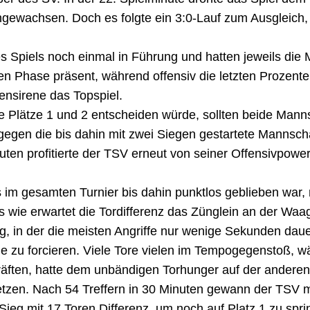
ngewachsen. Doch es folgte ein 3:0-Lauf zum Ausgleich, 
 Spiels noch einmal in Führung und hatten jeweils die M
en Phase präsent, während offensiv die letzten Prozente
ensirene das Topspiel.
e Plätze 1 und 2 entscheiden würde, sollten beide Manns
egen die bis dahin mit zwei Siegen gestartete Mannsch
en profitierte der TSV erneut von seiner Offensivpower 
im gesamten Turnier bis dahin punktlos geblieben war,
 wie erwartet die Tordifferenz das Zünglein an der Waag
, in der die meisten Angriffe nur wenige Sekunden daue
nne zu forcieren. Viele Tore vielen im Tempogegenstoß,
äften, hatte dem unbändigen Torhunger auf der anderen
tzen. Nach 54 Treffern in 30 Minuten gewann der TSV m
Sieg mit 17 Toren Differenz, um noch auf Platz 1 zu spr