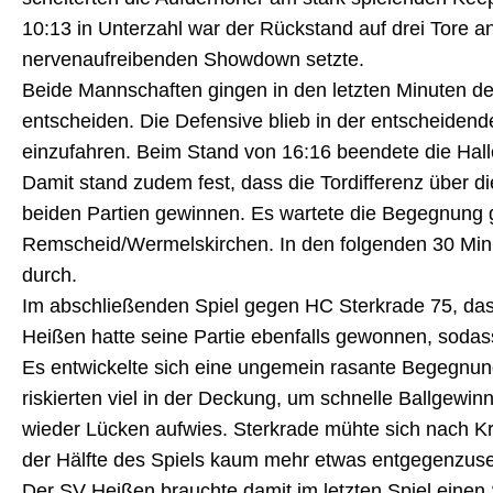
10:13 in Unterzahl war der Rückstand auf drei Tore a
nervenaufreibenden Showdown setzte.
Beide Mannschaften gingen in den letzten Minuten des
entscheiden. Die Defensive blieb in der entscheidend
einzufahren. Beim Stand von 16:16 beendete die Hall
Damit stand zudem fest, dass die Tordifferenz über di
beiden Partien gewinnen. Es wartete die Begegnung g
Remscheid/Wermelskirchen. In den folgenden 30 Minut
durch.
Im abschließenden Spiel gegen HC Sterkrade 75, das 
Heißen hatte seine Partie ebenfalls gewonnen, sodass
Es entwickelte sich eine ungemein rasante Begegnung
riskierten viel in der Deckung, um schnelle Ballgewi
wieder Lücken aufwies. Sterkrade mühte sich nach Kr
der Hälfte des Spiels kaum mehr etwas entgegenzuse
Der SV Heißen brauchte damit im letzten Spiel einen 