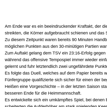
Am Ende war es ein beeindruckender Kraftakt, der die
streikten, die Körner aufgebraucht schienen und das 
Zu diesem Zeitpunkt waren bereits 90 Minuten Handball
möglichen Punkten aus den 30-minütigen Partien war
Zum Auftakt gelang dem TSV ein 23:16-Erfolg gegen 
während das offensive Tempospiel immer wieder einfac
gelernt und fuhr letztendlich zwei ungefährdete Punkt
Es folgte das Duell, welches auf dem Papier bereits w
Fünfergruppe qualifizierte sich sicher für einen der
Heißen eine Vorgeschichte – in der letzten Saison st
besseren Ende für die Heimmannschaft.
Es entwickelte sich ein umkämpftes Spiel, bei den
scheiterten die Aufderhöher am stark spielenden Keep