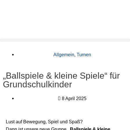
Zum
Inhalt
springen
Allgemein
,
Turnen
„Ballspiele & kleine Spiele“ für
Grundschulkinder
8 April 2025
Lust auf Bewegung, Spiel und Spaß?
Dann ist unsere neue Gruppe
„Ballspiele & kleine